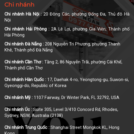
Chi nhánh
Chi nhánh Hà Nội :
20 Đông Các, phường Đống Đa, Thủ đô Hà
Nội
Chi nhánh Hải Phòng :
2A Lê Lợi, phường Gia Viên, Thành phố
Hải Phòng
Chi nhánh Đà Nẵng :
208 Nguyễn Tri Phương, phường Thanh
Khê, Thành phố Đà Nẵng
Chi nhánh Cần Thơ :
Tầng 2, 86 Nguyễn Trãi, phường Cái Khế,
Thành phố Cần Thơ
Chi nhánh Hàn Quốc :
17, Daehak 4-ro, Yeongtong-gu, Suwon-si,
Gyeonggi-do, Republic of Korea
Chi nhánh Mỹ :
1107 Fairway, Dr Winter Park, FL 32792, USA
Chi nhánh Úc :
Suite 305, Level 3/410 Concord Rd, Rhodes,
Sydney, NSW, Australia (2138)
Chi nhánh Trung Quốc :
Shanghai Street Mongkok KL, Hong
Kong