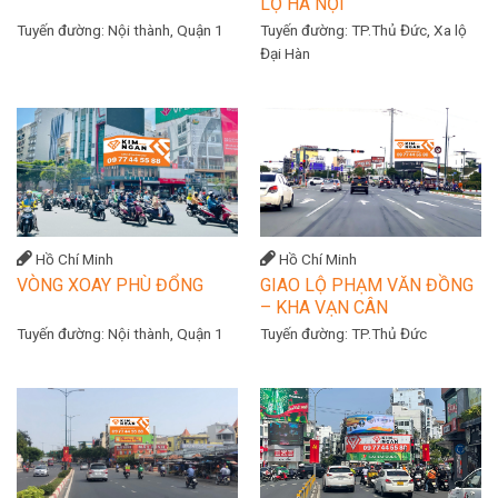
LỘ HÀ NỘI
Tuyến đường:
Nội thành, Quận 1
Tuyến đường:
TP.Thủ Đức, Xa lộ
Đại Hàn
Hồ Chí Minh
Hồ Chí Minh
VÒNG XOAY PHÙ ĐỔNG
GIAO LỘ PHẠM VĂN ĐỒNG
– KHA VẠN CÂN
Tuyến đường:
Nội thành, Quận 1
Tuyến đường:
TP.Thủ Đức