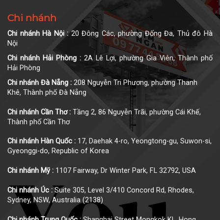
Chi nhánh
Chi nhánh Hà Nội :
20 Đông Các, phường Đống Đa, Thủ đô Hà
Nội
Chi nhánh Hải Phòng :
2A Lê Lợi, phường Gia Viên, Thành phố
Hải Phòng
Chi nhánh Đà Nẵng :
208 Nguyễn Tri Phương, phường Thanh
Khê, Thành phố Đà Nẵng
Chi nhánh Cần Thơ :
Tầng 2, 86 Nguyễn Trãi, phường Cái Khế,
Thành phố Cần Thơ
Chi nhánh Hàn Quốc :
17, Daehak 4-ro, Yeongtong-gu, Suwon-si,
Gyeonggi-do, Republic of Korea
Chi nhánh Mỹ :
1107 Fairway, Dr Winter Park, FL 32792, USA
Chi nhánh Úc :
Suite 305, Level 3/410 Concord Rd, Rhodes,
Sydney, NSW, Australia (2138)
Chi nhánh Trung Quốc :
Shanghai Street Mongkok KL, Hong