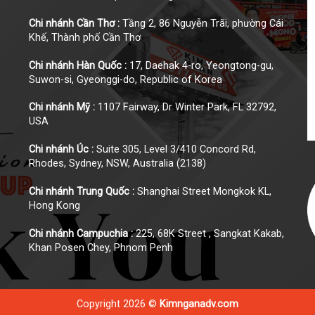
Chi nhánh Cần Thơ :
Tầng 2, 86 Nguyễn Trãi, phường Cái
Khế, Thành phố Cần Thơ
Chi nhánh Hàn Quốc :
17, Daehak 4-ro, Yeongtong-gu,
Suwon-si, Gyeonggi-do, Republic of Korea
Chi nhánh Mỹ :
1107 Fairway, Dr Winter Park, FL 32792,
USA
Chi nhánh Úc :
Suite 305, Level 3/410 Concord Rd,
Rhodes, Sydney, NSW, Australia (2138)
Chi nhánh Trung Quốc :
Shanghai Street Mongkok KL,
Hong Kong
Chi nhánh Campuchia :
225, 68K Street , Sangkat Kakab,
Khan Posen Chey, Phnom Penh
Copyright 2026 ©
Kimnganadv.com