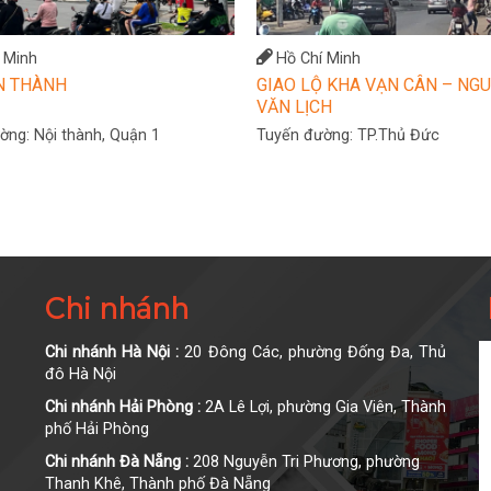
 Minh
Hồ Chí Minh
N THÀNH
GIAO LỘ KHA VẠN CÂN – NG
VĂN LỊCH
ường:
Nội thành, Quận 1
Tuyến đường:
TP.Thủ Đức
Chi nhánh
Chi nhánh Hà Nội :
20 Đông Các, phường Đống Đa, Thủ
đô Hà Nội
Chi nhánh Hải Phòng :
2A Lê Lợi, phường Gia Viên, Thành
phố Hải Phòng
Chi nhánh Đà Nẵng :
208 Nguyễn Tri Phương, phường
Thanh Khê, Thành phố Đà Nẵng