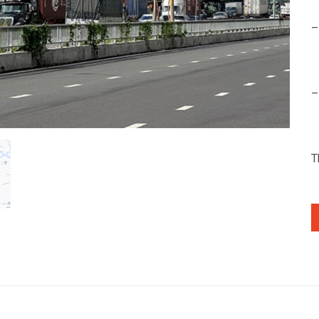
–
–
T