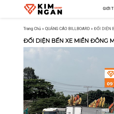
Skip
GIỚI 
to
content
Trang Chủ
»
QUẢNG CÁO BILLBOARD
»
ĐỐI DIỆN B
ĐỐI DIỆN BẾN XE MIỀN ĐÔNG MỚI 