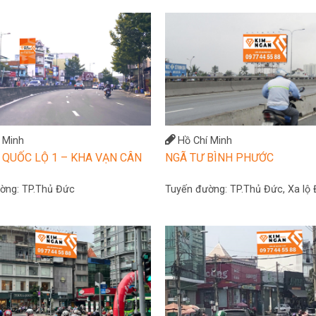
 Minh
Hồ Chí Minh
 QUỐC LỘ 1 – KHA VẠN CÂN
NGÃ TƯ BÌNH PHƯỚC
ường:
TP.Thủ Đức
Tuyến đường:
TP.Thủ Đức, Xa lộ 