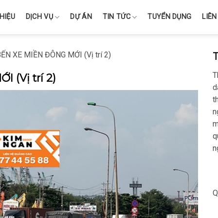
THIỆU
DỊCH VỤ
DỰ ÁN
TIN TỨC
TUYỂN DỤNG
LIÊN
ẾN XE MIỀN ĐÔNG MỚI (Vị trí 2)
T
(Vị trí 2)
d
t
n
m
q
n
Q