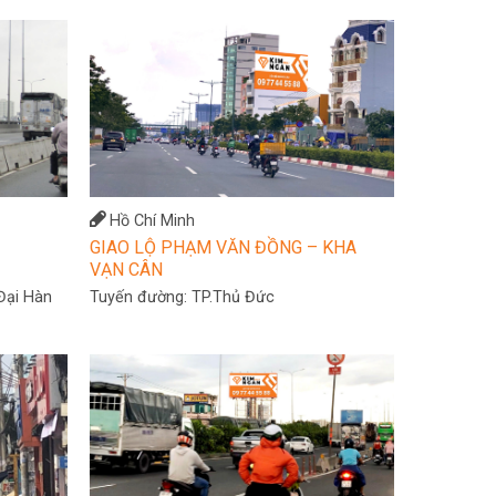
Hồ Chí Minh
GIAO LỘ PHẠM VĂN ĐỒNG – KHA
VẠN CÂN
Đại Hàn
Tuyến đường:
TP.Thủ Đức