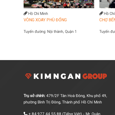
Hồ Chí Minh
Hồ Chí
VÒNG XOAY PHÙ ĐỔNG
CHỢ BẾ
Tuyến đường:
Nội thành, Quận 1
Tuyến đ
Trụ sở chính:
479/2F Tân Hoà Đông, Khu phố 49,
phường Bình Trị Đông, Thành phố Hồ Chí Minh
+ 84 977 44 55 88
(Tiếng Việt) - Mr. Quân