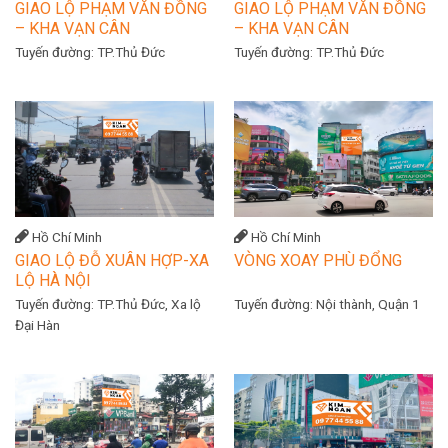
GIAO LỘ PHẠM VĂN ĐỒNG
GIAO LỘ PHẠM VĂN ĐỒNG
– KHA VẠN CÂN
– KHA VẠN CÂN
Tuyến đường:
TP.Thủ Đức
Tuyến đường:
TP.Thủ Đức
Hồ Chí Minh
Hồ Chí Minh
GIAO LỘ ĐỖ XUÂN HỢP-XA
VÒNG XOAY PHÙ ĐỔNG
LỘ HÀ NỘI
Tuyến đường:
TP.Thủ Đức, Xa lộ
Tuyến đường:
Nội thành, Quận 1
Đại Hàn