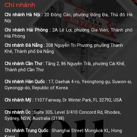
Chi nhánh
Chi nhánh Hà Nội :
20 Đông Các, phường Đống Đa, Thủ đô Hà
Nội
Chi nhánh Hải Phòng :
2A Lê Lợi, phường Gia Viên, Thành phố
Hải Phòng
Chi nhánh Đà Nẵng :
208 Nguyễn Tri Phương, phường Thanh
Khê, Thành phố Đà Nẵng
Chi nhánh Cần Thơ :
Tầng 2, 86 Nguyễn Trãi, phường Cái Khế,
Thành phố Cần Thơ
Chi nhánh Hàn Quốc :
17, Daehak 4-ro, Yeongtong-gu, Suwon-si,
Gyeonggi-do, Republic of Korea
Chi nhánh Mỹ :
1107 Fairway, Dr Winter Park, FL 32792, USA
Chi nhánh Úc :
Suite 305, Level 3/410 Concord Rd, Rhodes,
Sydney, NSW, Australia (2138)
Chi nhánh Trung Quốc :
Shanghai Street Mongkok KL, Hong
Kong