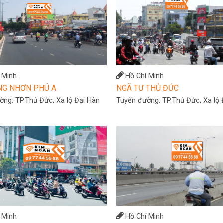
 Minh
Hồ Chí Minh
NG NHƠN PHÚ A
NGÃ TƯ THỦ ĐỨC
ường:
TP.Thủ Đức, Xa lộ Đại Hàn
Tuyến đường:
TP.Thủ Đức, Xa lộ 
 Minh
Hồ Chí Minh