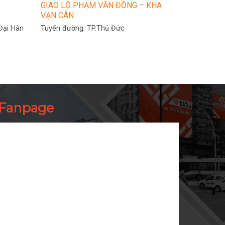
GIAO LỘ PHẠM VĂN ĐỒNG – KHA
VẠN CÂN
Đại Hàn
Tuyến đường:
TP.Thủ Đức
Fanpage