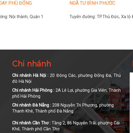
OAY PHÙ ĐỔNG
NGÃ TƯ BÌNH PHƯỚC
ường:
Nội thành, Quận 1
Tuyến đường:
TP.Thủ Đức, Xa lộ 
Chi nhánh
Chi nhánh Hà Nội :
20 Đông Các, phường Đống Đa, Thủ
đô Hà Nội
Chi nhánh Hải Phòng :
2A Lê Lợi, phường Gia Viên, Thành
phố Hải Phòng
Chi nhánh Đà Nẵng :
208 Nguyễn Tri Phương, phường
Thanh Khê, Thành phố Đà Nẵng
Chi nhánh Cần Thơ :
Tầng 2, 86 Nguyễn Trãi, phường Cái
Khế, Thành phố Cần Thơ