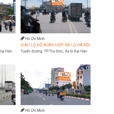
Hồ Chí Minh
GIAO LỘ ĐỖ XUÂN HỢP-XA LỘ HÀ NỘI
Đại Hàn
Tuyến đường:
TP.Thủ Đức, Xa lộ Đại Hàn
Hồ Chí Minh