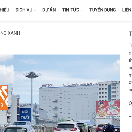
THIỆU
DỊCH VỤ
DỰ ÁN
TIN TỨC
TUYỂN DỤNG
LIÊN
ÀNG XANH
T
d
t
n
m
q
n
Q
–
–