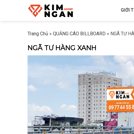
Skip
GIỚI 
to
content
Trang Chủ
»
QUẢNG CÁO BILLBOARD
»
NGÃ TƯ H
NGÃ TƯ HÀNG XANH