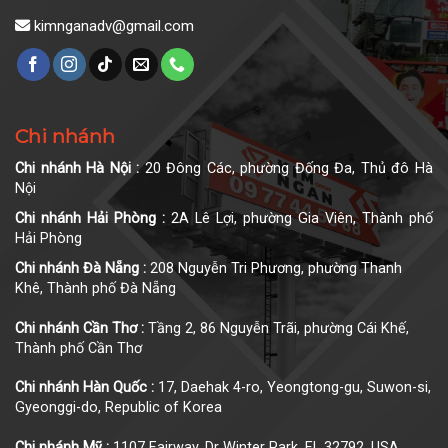
kimnganadv@gmail.com
Chi nhánh
Chi nhánh Hà Nội :
20 Đông Các, phường Đống Đa, Thủ đô Hà
Nội
Chi nhánh Hải Phòng :
2A Lê Lợi, phường Gia Viên, Thành phố
Hải Phòng
Chi nhánh Đà Nẵng :
208 Nguyễn Tri Phương, phường Thanh
Khê, Thành phố Đà Nẵng
Chi nhánh Cần Thơ :
Tầng 2, 86 Nguyễn Trãi, phường Cái Khế,
Thành phố Cần Thơ
Chi nhánh Hàn Quốc :
17, Daehak 4-ro, Yeongtong-gu, Suwon-si,
Gyeonggi-do, Republic of Korea
Chi nhánh Mỹ :
1107 Fairway, Dr Winter Park, FL 32792, USA