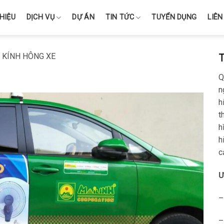
THIỆU
DỊCH VỤ
DỰ ÁN
TIN TỨC
TUYỂN DỤNG
LIÊN
 KÍNH HÔNG XE
Q
n
h
t
h
h
c
Ư
–
–