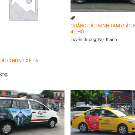
QUẢNG CÁO KÍNH TAM GIÁC 
4 CHỖ
Tuyến đường:
Nội thành
CÁO THÙNG XE TẢI
ờng: