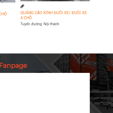
QUẢNG CÁO KÍNH ĐUÔI XE/ ĐUÔI XE
 CHỖ
4 CHỖ
Tuyến đường:
Nội thành
Fanpage