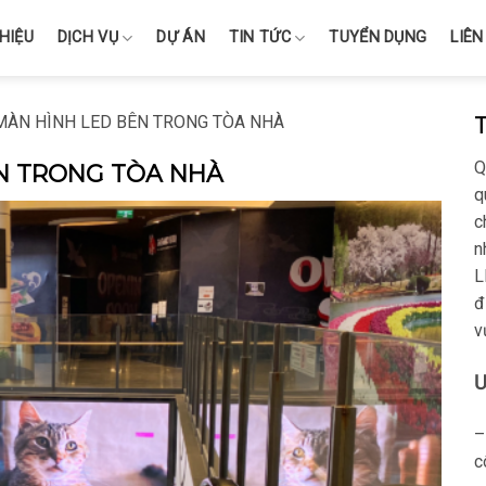
THIỆU
DỊCH VỤ
DỰ ÁN
TIN TỨC
TUYỂN DỤNG
LIÊN
MÀN HÌNH LED BÊN TRONG TÒA NHÀ
Q
N TRONG TÒA NHÀ
q
c
n
L
đ
v
Ư
–
c