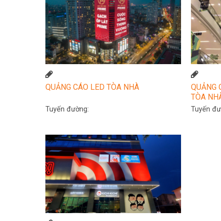
QUẢNG CÁO LED TÒA NHÀ
QUẢNG 
TÒA NH
Tuyến đường:
Tuyến đư