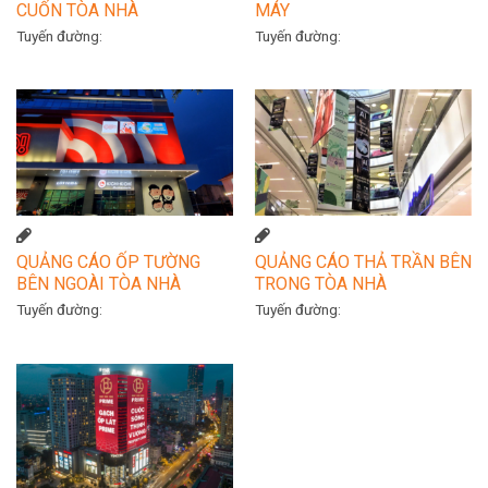
CUỐN TÒA NHÀ
MÁY
Tuyến đường:
Tuyến đường:
QUẢNG CÁO ỐP TƯỜNG
QUẢNG CÁO THẢ TRẦN BÊN
BÊN NGOÀI TÒA NHÀ
TRONG TÒA NHÀ
Tuyến đường:
Tuyến đường: