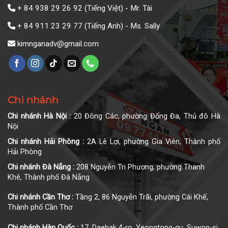
+ 84 938 29 26 92
(Tiếng Việt) - Mr. Tài
+ 84 911 23 29 77
(Tiếng Anh) - Ms. Sally
kimnganadv@gmail.com
Chi nhánh
Chi nhánh Hà Nội :
20 Đông Các, phường Đống Đa, Thủ đô Hà
Nội
Chi nhánh Hải Phòng :
2A Lê Lợi, phường Gia Viên, Thành phố
Hải Phòng
Chi nhánh Đà Nẵng :
208 Nguyễn Tri Phương, phường Thanh
Khê, Thành phố Đà Nẵng
Chi nhánh Cần Thơ :
Tầng 2, 86 Nguyễn Trãi, phường Cái Khế,
Thành phố Cần Thơ
Chi nhánh Hàn Quốc :
17, Daehak 4-ro, Yeongtong-gu, Suwon-si,