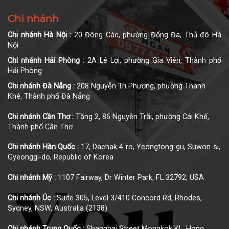
Chi nhánh
Chi nhánh Hà Nội :
20 Đông Các, phường Đống Đa, Thủ đô Hà
Nội
Chi nhánh Hải Phòng :
2A Lê Lợi, phường Gia Viên, Thành phố
Hải Phòng
Chi nhánh Đà Nẵng :
208 Nguyễn Tri Phương, phường Thanh
Khê, Thành phố Đà Nẵng
Chi nhánh Cần Thơ :
Tầng 2, 86 Nguyễn Trãi, phường Cái Khế,
Thành phố Cần Thơ
Chi nhánh Hàn Quốc :
17, Daehak 4-ro, Yeongtong-gu, Suwon-si,
Gyeonggi-do, Republic of Korea
Chi nhánh Mỹ :
1107 Fairway, Dr Winter Park, FL 32792, USA
Chi nhánh Úc :
Suite 305, Level 3/410 Concord Rd, Rhodes,
Sydney, NSW, Australia (2138)
Chi nhánh Trung Quốc :
Shanghai Street Mongkok KL, Hong