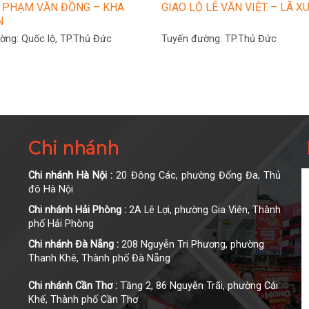
Ộ PHẠM VĂN ĐỒNG – KHA
GIAO LỘ LÊ VĂN VIỆT – LÃ X
N
ường:
Quốc lộ, TP.Thủ Đức
Tuyến đường:
TP.Thủ Đức
Chi nhánh
Chi nhánh Hà Nội :
20 Đông Các, phường Đống Đa, Thủ
đô Hà Nội
Chi nhánh Hải Phòng :
2A Lê Lợi, phường Gia Viên, Thành
phố Hải Phòng
Chi nhánh Đà Nẵng :
208 Nguyễn Tri Phương, phường
Thanh Khê, Thành phố Đà Nẵng
Chi nhánh Cần Thơ :
Tầng 2, 86 Nguyễn Trãi, phường Cái
Khế, Thành phố Cần Thơ