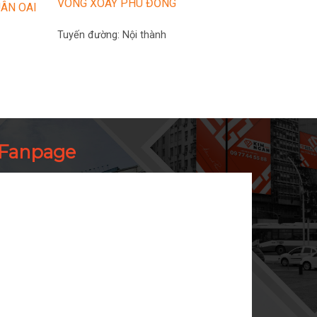
VÒNG XOAY PHÙ ĐỔNG
UÂN OAI
Tuyến đường:
Nội thành
Fanpage