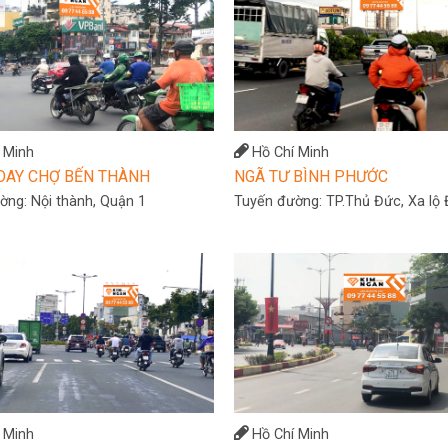
 Minh
Hồ Chí Minh
OAY CHỢ BẾN THÀNH
NGÃ TƯ BÌNH PHƯỚC
ường:
Nội thành, Quận 1
Tuyến đường:
TP.Thủ Đức, Xa lộ 
 Minh
Hồ Chí Minh