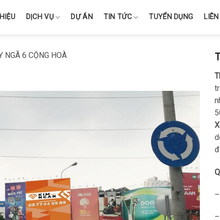
THIỆU
DỊCH VỤ
DỰ ÁN
TIN TỨC
TUYỂN DỤNG
LIÊN
Y NGÃ 6 CỘNG HOÀ
T
t
n
5
X
d
đ
Q
–
–