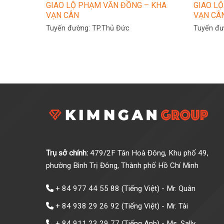
GIAO LỘ PHẠM VĂN ĐỒNG – KHA
GIAO L
VẠN CÂN
VẠN CÂ
Tuyến đường:
TP.Thủ Đức
Tuyến đ
Trụ sở chính:
479/2F Tân Hoà Đông, Khu phố 49,
phường Bình Trị Đông, Thành phố Hồ Chí Minh
+ 84 977 44 55 88
(Tiếng Việt) - Mr. Quân
+ 84 938 29 26 92
(Tiếng Việt) - Mr. Tài
+ 84 911 23 29 77
(Tiếng Anh) - Ms. Sally