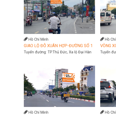
Hồ Chí Minh
Hồ Chí
GIAO LỘ ĐỖ XUÂN HỢP-ĐƯỜNG SỐ 1
VÒNG X
Tuyến đường:
TP.Thủ Đức, Xa lộ Đại Hàn
Tuyến đ
Hồ Chí Minh
Hồ Chí