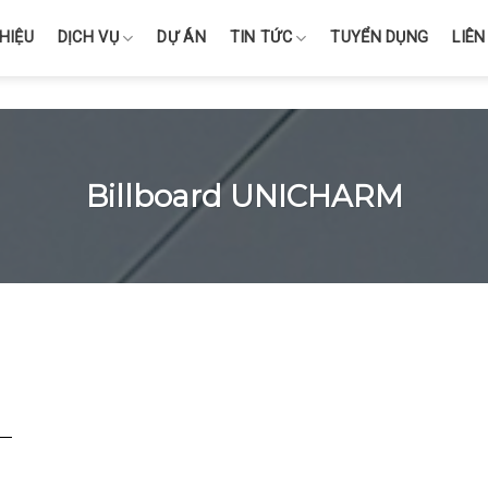
THIỆU
DỊCH VỤ
DỰ ÁN
TIN TỨC
TUYỂN DỤNG
LIÊN
Billboard UNICHARM