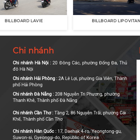
BILLBOARD LAVIE
BILLBOARD LIPOVITA
Chi nhánh
Chi nhánh Hà Nội :
20 Đông Các, phường Đống Đa, Thủ
đô Hà Nội
Chi nhánh Hải Phòng :
2A Lê Lợi, phường Gia Viên, Thành
phố Hải Phòng
Chi nhánh Đà Nẵng :
208 Nguyễn Tri Phương, phường
Thanh Khê, Thành phố Đà Nẵng
Chi nhánh Cần Thơ :
Tầng 2, 86 Nguyễn Trãi, phường Cái
Khế, Thành phố Cần Thơ
Chi nhánh Hàn Quốc :
17, Daehak 4-ro, Yeongtong-gu,
Suwon-si, Gyeonggi-do, Republic of Korea