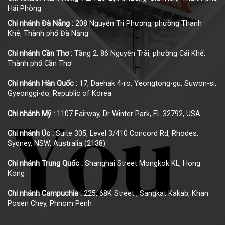
Hải Phòng
Chi nhánh Đà Nẵng :
208 Nguyễn Tri Phương, phường Thanh
Khê, Thành phố Đà Nẵng
Chi nhánh Cần Thơ :
Tầng 2, 86 Nguyễn Trãi, phường Cái Khế,
Thành phố Cần Thơ
Chi nhánh Hàn Quốc :
17, Daehak 4-ro, Yeongtong-gu, Suwon-si,
Gyeonggi-do, Republic of Korea
Chi nhánh Mỹ :
1107 Fairway, Dr Winter Park, FL 32792, USA
Chi nhánh Úc :
Suite 305, Level 3/410 Concord Rd, Rhodes,
Sydney, NSW, Australia (2138)
Chi nhánh Trung Quốc :
Shanghai Street Mongkok KL, Hong
Kong
Chi nhánh Campuchia :
225, 68K Street , Sangkat Kakab, Khan
Posen Chey, Phnom Penh