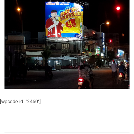
[wpcode id="2460"]