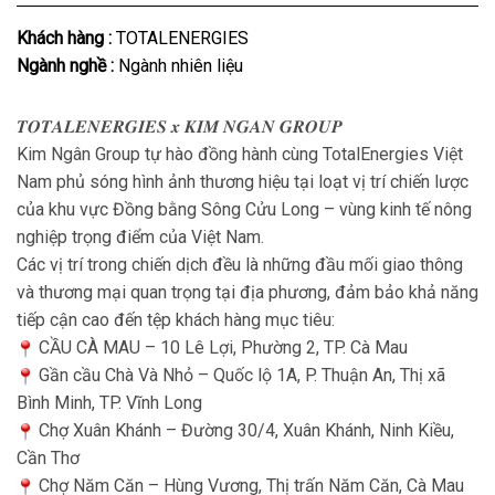
Khách hàng :
TOTALENERGIES
Ngành nghề :
Ngành nhiên liệu
𝑻𝑶𝑻𝑨𝑳𝑬𝑵𝑬𝑹𝑮𝑰𝑬𝑺 𝒙 𝑲𝑰𝑴 𝑵𝑮𝑨𝑵 𝑮𝑹𝑶𝑼𝑷
Kim Ngân Group tự hào đồng hành cùng TotalEnergies Việt
Nam phủ sóng hình ảnh thương hiệu tại loạt vị trí chiến lược
của khu vực Đồng bằng Sông Cửu Long – vùng kinh tế nông
nghiệp trọng điểm của Việt Nam.
Các vị trí trong chiến dịch đều là những đầu mối giao thông
và thương mại quan trọng tại địa phương, đảm bảo khả năng
tiếp cận cao đến tệp khách hàng mục tiêu:
CẦU CÀ MAU – 10 Lê Lợi, Phường 2, TP. Cà Mau
Gần cầu Chà Và Nhỏ – Quốc lộ 1A, P. Thuận An, Thị xã
Bình Minh, TP. Vĩnh Long
Chợ Xuân Khánh – Đường 30/4, Xuân Khánh, Ninh Kiều,
Cần Thơ
Chợ Năm Căn – Hùng Vương, Thị trấn Năm Căn, Cà Mau