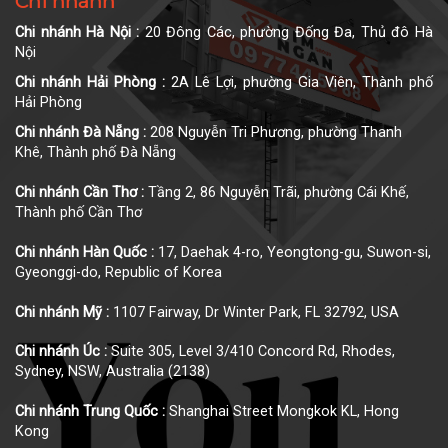
Chi nhánh
Chi nhánh Hà Nội :
20 Đông Các, phường Đống Đa, Thủ đô Hà
Nội
Chi nhánh Hải Phòng :
2A Lê Lợi, phường Gia Viên, Thành phố
Hải Phòng
Chi nhánh Đà Nẵng :
208 Nguyễn Tri Phương, phường Thanh
Khê, Thành phố Đà Nẵng
Chi nhánh Cần Thơ :
Tầng 2, 86 Nguyễn Trãi, phường Cái Khế,
Thành phố Cần Thơ
Chi nhánh Hàn Quốc :
17, Daehak 4-ro, Yeongtong-gu, Suwon-si,
Gyeonggi-do, Republic of Korea
Chi nhánh Mỹ :
1107 Fairway, Dr Winter Park, FL 32792, USA
Chi nhánh Úc :
Suite 305, Level 3/410 Concord Rd, Rhodes,
Sydney, NSW, Australia (2138)
Chi nhánh Trung Quốc :
Shanghai Street Mongkok KL, Hong
Kong